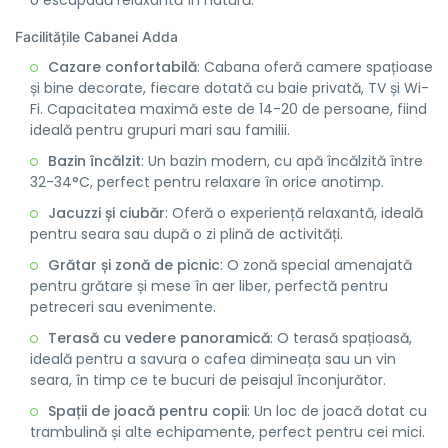
o escapadă relaxantă în natură.
Facilitățile Cabanei Adda
Cazare confortabilă
: Cabana oferă camere spațioase
și bine decorate, fiecare dotată cu baie privată, TV și Wi-
Fi. Capacitatea maximă este de 14-20 de persoane, fiind
ideală pentru grupuri mari sau familii.
Bazin încălzit
: Un bazin modern, cu apă încălzită între
32-34°C, perfect pentru relaxare în orice anotimp.
Jacuzzi și ciubăr
: Oferă o experiență relaxantă, ideală
pentru seara sau după o zi plină de activități.
Grătar și zonă de picnic
: O zonă special amenajată
pentru grătare și mese în aer liber, perfectă pentru
petreceri sau evenimente.
Terasă cu vedere panoramică
: O terasă spațioasă,
ideală pentru a savura o cafea dimineața sau un vin
seara, în timp ce te bucuri de peisajul înconjurător.
Spații de joacă pentru copii
: Un loc de joacă dotat cu
trambulină și alte echipamente, perfect pentru cei mici.