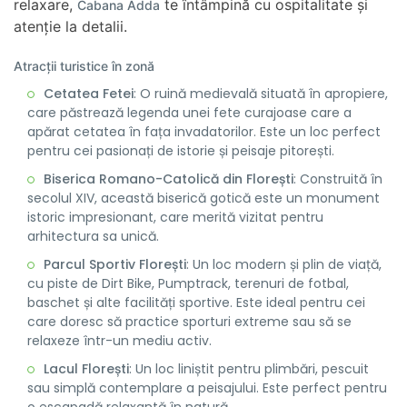
relaxare,
te întâmpină cu ospitalitate și
Cabana Adda
atenție la detalii.
Atracții turistice în zonă
Cetatea Fetei
: O ruină medievală situată în apropiere,
care păstrează legenda unei fete curajoase care a
apărat cetatea în fața invadatorilor. Este un loc perfect
pentru cei pasionați de istorie și peisaje pitorești.
Biserica Romano-Catolică din Florești
: Construită în
secolul XIV, această biserică gotică este un monument
istoric impresionant, care merită vizitat pentru
arhitectura sa unică.
Parcul Sportiv Florești
: Un loc modern și plin de viață,
cu piste de Dirt Bike, Pumptrack, terenuri de fotbal,
baschet și alte facilități sportive. Este ideal pentru cei
care doresc să practice sporturi extreme sau să se
relaxeze într-un mediu activ.
Lacul Florești
: Un loc liniștit pentru plimbări, pescuit
sau simplă contemplare a peisajului. Este perfect pentru