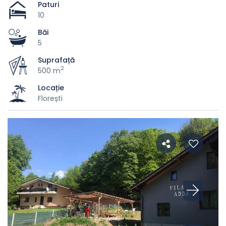
Paturi
10
Băi
5
Suprafață
2
500 m
Locație
Florești