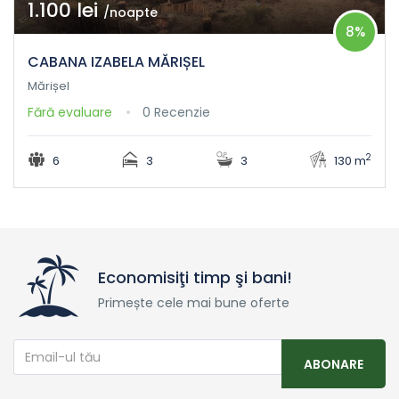
1.100 lei
/noapte
8%
CABANA IZABELA MĂRIȘEL
Mărișel
Fără evaluare
0 Recenzie
2
6
3
3
130 m
Economisiţi timp şi bani!
Primește cele mai bune oferte
ABONARE