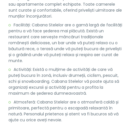
sau apartamente complet echipate. Toate camerele
sunt curate și confortabile, oferind priveliști uimitoare ale
munților înconjurători.
Facilități: Cabana Stelelor are o gamă largă de facilități
pentru a vă face șederea mai plăcută. Există un
restaurant care servește mâncăruri tradiționale
românești delicioase, un bar unde vă puteți relaxa cu o
băutură rece, o terasă unde vă puteți bucura de priveliști
și o grădină unde vă puteți relaxa și respira aer curat de
munte.
Activități: Există o mulțime de activități de care vă
puteți bucura în zonă, inclusiv drumeții, ciclism, pescuit,
schi și snowboarding. Cabana Stelelor vă poate ajuta să
organizați excursii și activități pentru a profita la
maximum de șederea dumneavoastră.
Atmosferă: Cabana Stelelor are o atmosferă caldă și
primitoare, perfectă pentru o escapadă relaxantă în
natură. Personalul prietenos și atent va fi bucuros să vă
ajute cu orice aveți nevoie.