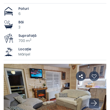
Paturi
6
Băi
3
Suprafață
2
700 m
Locație
Mărișel