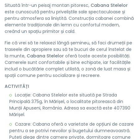
Situată într-un peisaj montan pitoresc,
Cabana Stelelor
este cunoscută pentru priveliștile sale spectaculoase și
pentru atmosfera sa liniștită. Construcția cabanei combină
elemente tradiționale din lemn cu confortul modern,
creând un spațiu primitor și cald.
Fie că vrei să te relaxezi lângă șemineu, să faci drumeții pe
traseele din apropiere sau să te bucuri de cerul înstelat de
la munte,
Cabana Stelelor
oferă toate aceste posibilități.
Camerele sunt confortabile și bine echipate, iar facilitățile
includ o bucătărie complet utilată, o zonă de luat masa și
spații comune pentru socializare și recreere.
ACTIVITĂȚI
Locație: Cabana Stelelor este situată pe Strada
Principală 375g, în Mărișel, o localitate pitorească din
Munții Apuseni, România. Adresa sa exactă este 407390
Mărișel.
Cazare: Cabana oferă o varietate de opțiuni de cazare
pentru a se potrivi nevoilor și bugetului dumneavoastră.
Puteți alege dintre camere private, dormitoare comune