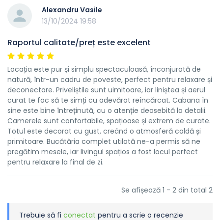
Alexandru Vasile
13/10/2024 19:58
Raportul calitate/preț este excelent
Locația este pur și simplu spectaculoasă, înconjurată de
natură, într-un cadru de poveste, perfect pentru relaxare și
deconectare. Priveliștile sunt uimitoare, iar liniștea și aerul
curat te fac să te simți cu adevărat reîncărcat. Cabana în
sine este bine întreținută, cu o atenție deosebită la detalii.
Camerele sunt confortabile, spațioase și extrem de curate.
Totul este decorat cu gust, creând o atmosferă caldă și
primitoare. Bucătăria complet utilată ne-a permis să ne
pregătim mesele, iar livingul spațios a fost locul perfect
pentru relaxare la final de zi.
Se afișează 1 - 2 din total 2
Trebuie să fi
conectat
pentru a scrie o recenzie